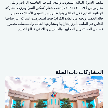
ملتقى السوق المالية السعودية والذي أقيم في العاصمة الرياض وعلى
مدار يومين ( ١٩-٢٠ / ٢٠٢٤م ) تحت شعار “تمكين النمو”. وبرزت مشاركة
الوطنية للتعليم خلال الملتقى بقيادة الرئيس التنفيذي الأستاذ محمد بن
خالد الخضير ونخبة من القادة الكرام؛ حيث استعرضت الشركة عبر جناحها
الخاص في الملتقى أبرز إنجازاتها ومشاريعها الحالية والمستقبلية بحضور
عدد من المستثمرين المحليين والعالميين وذلك في قطاع التعليم.
المشاركات ذات الصلة