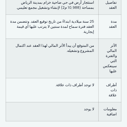
تفاصيل
استئجار أرض في حي ضاحية خزام بمدينة الرياض
العقد
بمساحة (10,988 م2) لإنشاء وتشغيل مجمع تعليمي.
مدة
25 سنة ميلادية ابتداءً من تاريخ توقيع العقد. وتتضمن مدة
العقد
العقد فترة سماح لمدة سنتين لا يترتب عليها أي قيمة
إيجارية.
الأثر
من المتوقع أن يبدأ الأثر المالي لهذا العقد عند اكتمال
المالي
المشروع وتشغيله.
والفترة
التي
سينعكس
عليها
أطراف
لا توجد أطراف ذات علاقة.
ذات
علاقة
معلومات
لا يوجد
اضافية