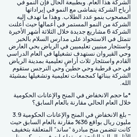
الشركة هذا العام. وبطبيعة الحال فإن النمو في
أرباح الشركة يتماشى مع النمو في إيراداتها
المصحوب بنمو عدد الطلاب. وهذا ما تهدف إليه
الشركة من النمو المستمر في أعمالها حيث أعلنت
الشركة 6 مشاريع جديدة خلال الثلاثة أشهر الأخيرة
تتمثل في الاستحواذ على مدارس السلام بالخبر
واستئجار مبنيين تعليميين في الرياض بحي العارض
وحي القيروان نستهدف تشغيلها في العام الدراسي
القادم واستئجار ثلاث أراضٍ تعليمية بمدينة الرياض
في حي قرطبة وحي حطين وحي النرجس ستقوم
الشركة ببنائها كمجمعات تعليمية وتشغيلها بمشيئة
الله.
*ما حجم الانخفاض في المنح والإعانات الحكومية
خلال العام الحالي مقارنة بالعام السابق؟
– بلغ الانخفاض في المنح والإعانات الحكومية 3.9
مليون ريال بواقع 36% مقارنة بالعام السابق حيث
كانت تتضمن منح مبادرة “ساند” المتعلقة بتخفيف
الآثار المالية الناتجة عن تداعيات فيروس كورونا