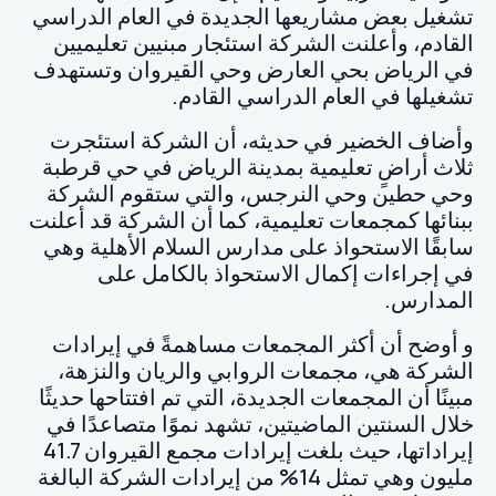
تشغيل بعض مشاريعها الجديدة في العام الدراسي
القادم، وأعلنت الشركة استئجار مبنيين تعليميين
في الرياض بحي العارض وحي القيروان وتستهدف
تشغيلها في العام الدراسي القادم.
وأضاف الخضير في حديثه، أن الشركة استئجرت
ثلاث أراضٍ تعليمية بمدينة الرياض في حي قرطبة
وحي حطين وحي النرجس، والتي ستقوم الشركة
ببنائها كمجمعات تعليمية، كما أن الشركة قد أعلنت
سابقًا الاستحواذ على مدارس السلام الأهلية وهي
في إجراءات إكمال الاستحواذ بالكامل على
المدارس.
و أوضح أن أكثر المجمعات مساهمةً في إيرادات
الشركة هي، مجمعات الروابي والريان والنزهة،
مبينًا أن المجمعات الجديدة، التي تم افتتاحها حديثًا
خلال السنتين الماضيتين، تشهد نموًا متصاعدًا في
إيراداتها، حيث بلغت إيرادات مجمع القيروان 41.7
مليون وهي تمثل 14% من إيرادات الشركة البالغة