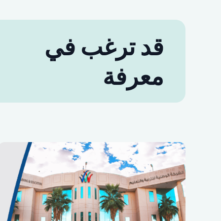
قد ترغب في
معرفة